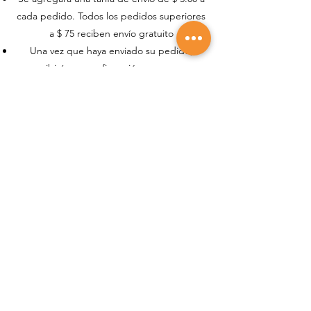
cada pedido. Todos los pedidos superiores
a $ 75 reciben envío gratuito
Una vez que haya enviado su pedido,
recibirá una confirmación por correo
electrónico en el correo electrónico que
agregó al iniciar sesión. Le
proporcionaremos un número de pedido en
el que puede verificar el seguimiento con
nuestro equipo de servicio al cliente si no
recibe su envío dentro de 3- 5 días hábiles.
Para cumplir con las instituciones bancarias
federales, se agregará un impuesto del
3.9% a todas las compras realizadas con
tarjeta de crédito.
DAÑOS: Si su envío llega con daños, puede
tomar fotografías del daño y enviarlas por
correo electrónico a
ksheartlandfarms@gmail.com
. Permita un
tiempo de respuesta de 24 horas.